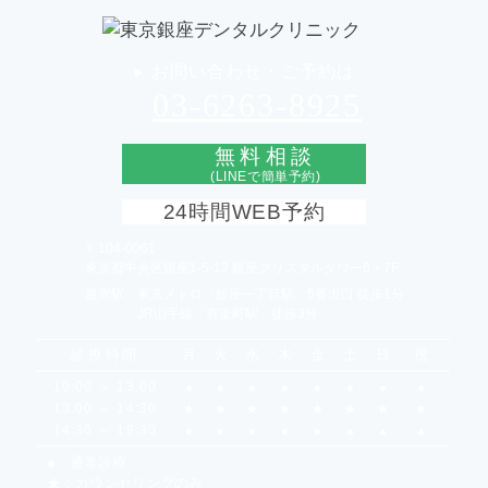
お問い合わせ・ご予約は
▶︎
03-6263-8925
無料相談
(LINEで簡単予約)
24時間WEB予約
〒104-0061
東京都中央区銀座1-5-12 銀座クリスタルタワー6・7F
最寄駅：
東京メトロ「銀座一丁目駅」5番出口 徒歩1分
JR山手線「有楽町駅」徒歩3分
診療時間
月
火
水
木
金
土
日
祝
10:00 ～ 13:00
●
●
●
●
●
●
●
●
13:00 ～ 14:30
★
★
★
★
★
★
★
★
14:30 ～ 19:30
●
●
●
●
●
▲
▲
▲
●：通常診療
★：カウンセリングのみ