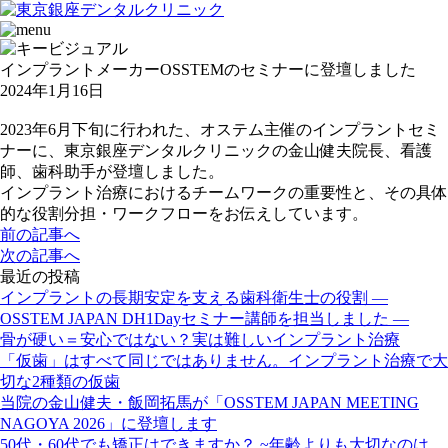
インプラントメーカーOSSTEMのセミナーに登壇しました
2024年1月16日
2023年6月下旬に行われた、オステム主催のインプラントセミ
ナーに、東京銀座デンタルクリニックの金山健夫院長、看護
師、歯科助手が登壇しました。
インプラント治療におけるチームワークの重要性と、その具体
的な役割分担・ワークフローをお伝えしています。
前の記事へ
次の記事へ
最近の投稿
インプラントの長期安定を支える歯科衛生士の役割 ―
OSSTEM JAPAN DH1Dayセミナー講師を担当しました ―
骨が硬い＝安心ではない？実は難しいインプラント治療
「仮歯」はすべて同じではありません。インプラント治療で大
切な2種類の仮歯
当院の金山健夫・飯岡拓馬が「OSSTEM JAPAN MEETING
NAGOYA 2026」に登壇します
50代・60代でも矯正はできますか？ ~年齢よりも大切なのは、