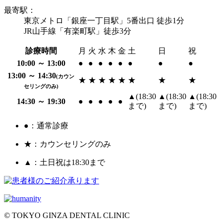
最寄駅：
東京メトロ「銀座一丁目駅」5番出口 徒歩1分
JR山手線「有楽町駅」徒歩3分
診療時間
月
火
水
木
金
土
日
祝
10:00 ～ 13:00
●
●
●
●
●
●
●
●
13:00 ～ 14:30
(カウン
★
★
★
★
★
★
★
★
セリングのみ)
▲
(
18:30
▲
(
18:30
▲
(
18:30
14:30 ～ 19:30
●
●
●
●
●
まで
)
まで
)
まで
)
●：通常診療
★：カウンセリングのみ
▲：土日祝は18:30まで
©
TOKYO GINZA DENTAL CLINIC