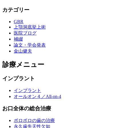
カテゴリー
GBR
上顎洞底挙上術
医院ブログ
補綴
論文・学会発表
金山健夫
診療メニュー
インプラント
インプラント
オールオン４／All-on-4
お口全体の総合治療
ボロボロの歯の治療
永久歯先天性欠如