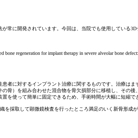
法が常に開発されています。今回は、当院でも使用している3D
d bone regeneration for implant therapy in severe alveolar bone defect: 
男性患者に対するインプラント治療に関するものです。治療はま
牛の骨）を組み合わせた混合物を骨欠損部分に移植し、その後、
装置を使って簡単に固定できるため、手術時間が大幅に短縮で
組織を採取して顕微鏡検査を行ったところ満足のいく新骨形成が