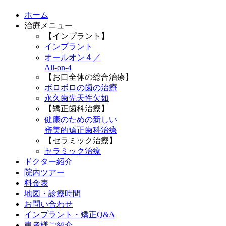
ホーム
治療メニュー
【インプラント】
インプラント
オールオン４／
All-on-4
【お口全体の総合治療】
ボロボロの歯の治療
永久歯先天性欠如
【矯正歯科治療】
健康のための新しい
審美的矯正歯科治療
【セラミック治療】
セラミック治療
ドクター紹介
院内ツアー
料金表
地図・診療時間
お問い合わせ
インプラント・矯正Q&A
患者様ご紹介