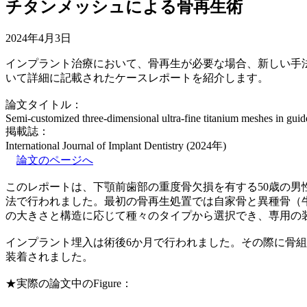
チタンメッシュによる骨再生術
2024年4月3日
インプラント治療において、骨再生が必要な場合、新しい手
いて詳細に記載されたケースレポートを紹介します。
論文タイトル：
Semi-customized three-dimensional ultra-fine titanium meshes in guide
掲載誌：
International Journal of Implant Dentistry (2024年)
論文のページへ
このレポートは、下顎前歯部の重度骨欠損を有する50歳の
法で行われました。最初の骨再生処置では自家骨と異種骨（
の大きさと構造に応じて種々のタイプから選択でき、専用の
インプラント埋入は術後6か月で行われました。その際に骨
装着されました。
★実際の論文中のFigure：